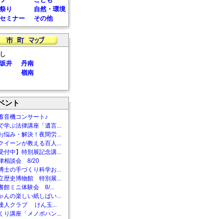
祭り
自然・環境
セミナー
その他
し
坂井
丹南
嶺南
ベント
蓄音機コンサート♪
で学ぶ法律講座「遺言...
お悩み・解決！夜間労...
クイーンが教える百人...
受付中】特別展記念講...
相談会 8/20
博士の手づくり科学お...
立歴史博物館 特別展...
館ミニ体験会 8/...
ゃんの楽しい紙しばい...
達人クラブ けん玉...
くり講座「メノポハン...