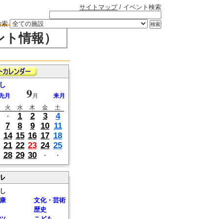
サイトマップ
/ イベント検索
検索
ント情報）
し
9
先月
月
来月
火
水
木
金
土
1
2
3
4
・
7
8
9
10
11
14
15
16
17
18
21
22
23
24
25
28
29
30
・
・
ル
し
康
文化・芸術
歴史
ツ
こども