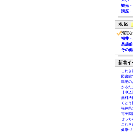
観光・
講座・
地 区
指定な
福井・
奥越前
その他
新着イ
これき
図書館
職場の
かるた
【申込
無料法律
くどう
福井県
電子図書
せっち
これき
健康づ