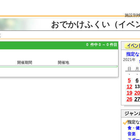
施設別
おでかけふくい（イベ
覧
0 件中 0 ～ 0 件目
指定な
2021年
開催期間
開催地
日
月
・
・
5
6
12
13
19
20
26
27
ジャン
指定な
食・健
音楽
スポー