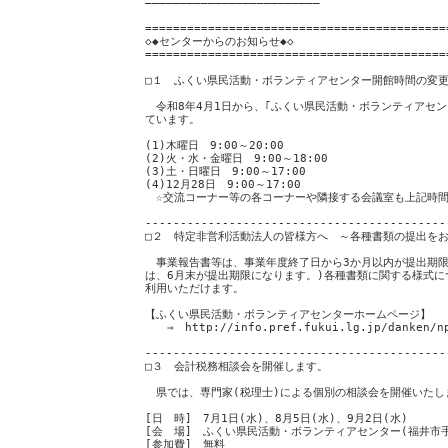
―――――――――――――――――――――――――
===========================================
◇◆センターからのお知らせ◆◇
===========================================
□１ ふくい県民活動・ボランティアセンター開館時間の変
令和8年4月1日から、｢ふくい県民活動・ボランティアセン
ています。
(1)木曜日 9:00～20:00
(2)火・水・金曜日 9:00～18:00
(3)土・日曜日 9:00～17:00
(4)12月28日 9:00～17:00
☆交流コーナー等の各コーナーや隣接する会議室も上記時間
-------------------------------------------
□２ 特定非営利活動法人の皆様方へ ～各種書類の提出を
事業報告書等は、事業年度終了日から3か月以内が提出期限
は、6月末が提出期限になります。)各種書類に関する様式
利用いただけます。
【ふくい県民活動・ボランティアセンターホームページ】
⇒ http://info.pref.fukui.lg.jp/danken/np
-------------------------------------------
□３ 会計税務相談会を開催します。
県では、専門家(税理士)による個別の相談会を開催いたし
[日 時] 7月1日(水)、8月5日(水)、9月2日(水)
[会 場] ふくい県民活動・ボランティアセンター(福井市手寄1-
[参加費] 無料