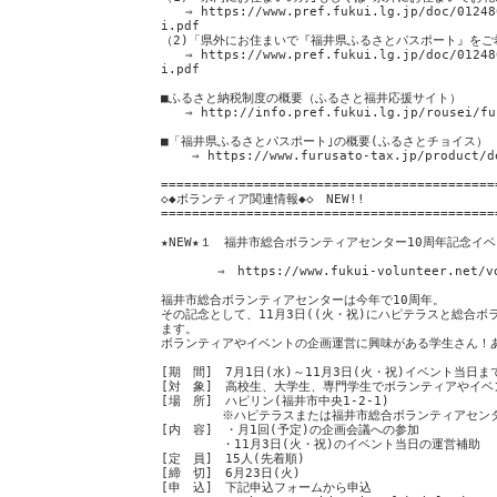
⇒ https://www.pref.fukui.lg.jp/doc/012480
i.pdf
（2)「県外にお住まいで『福井県ふるさとパスポート』をご
⇒ https://www.pref.fukui.lg.jp/doc/012480
i.pdf
■ふるさと納税制度の概要（ふるさと福井応援サイト）
⇒ http://info.pref.fukui.lg.jp/rousei/fur
■「福井県ふるさとパスポート｣の概要(ふるさとチョイス）
⇒ https://www.furusato-tax.jp/product/de
===========================================
◇◆ボランティア関連情報◆◇ NEW!!
===========================================
★NEW★１ 福井市総合ボランティアセンター10周年記念イ
⇒ https://www.fukui-volunteer.net/vol
福井市総合ボランティアセンターは今年で10周年。
その記念として、11月3日((火・祝)にハピテラスと総合
ます。
ボランティアやイベントの企画運営に興味がある学生さん！
[期 間] 7月1日(水)～11月3日(火・祝)イベント当日ま
[対 象] 高校生、大学生、専門学生でボランティアやイ
[場 所] ハピリン(福井市中央1-2-1)
※ハピテラスまたは福井市総合ボランティアセンター
[内 容] ・月1回(予定)の企画会議への参加
・11月3日(火・祝)のイベント当日の運営補助
[定 員] 15人(先着順)
[締 切] 6月23日(火)
[申 込] 下記申込フォームから申込