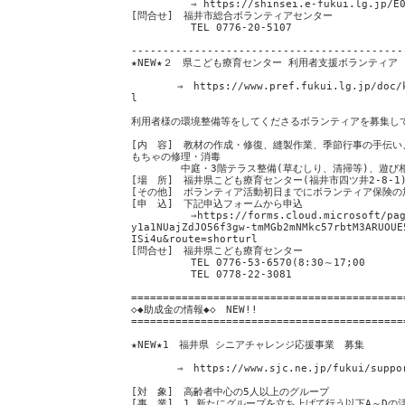
⇒ https://shinsei.e-fukui.lg.jp/E0B
[問合せ] 福井市総合ボランティアセンター
TEL 0776-20-5107
-------------------------------------------
★NEW★２ 県こども療育センター 利用者支援ボランティア
⇒ https://www.pref.fukui.lg.jp/doc/kod
l
利用者様の環境整備等をしてくださるボランティアを募集し
[内 容] 教材の作成・修復、縫製作業、季節行事の手伝い
もちゃの修理・消毒
中庭・3階テラス整備(草むしり、清掃等)、遊び相
[場 所] 福井県こども療育センター(福井市四ツ井2-8-1
[その他] ボランティア活動初日までにボランティ
[申 込] 下記申込フォームから申込
⇒https://forms.cloud.microsoft/pages/
y1a1NUajZdJO56f3gw-tmMGb2mNMkc57rbtM3ARUOUE
ISi4u&route=shorturl
[問合せ] 福井県こども療育センター
TEL 0776-53-6570(8:30～17;00
TEL 0778-22-3081
===========================================
◇◆助成金の情報◆◇ NEW!!
===========================================
★NEW★1 福井県 シニアチャレンジ応援事業 募集
⇒ https://www.sjc.ne.jp/fukui/support
[対 象] 高齢者中心の5人以上のグループ
[事 業] 1.新たにグループを立ち上げて行う以下A～Dの