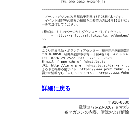
TEL 090-2032-9423(中川)
===========================================
メールマガジンの次回配信予定日は6月25日(木)です。
イベント開催等の情報の掲載をご希望の方は6月18日(木)
ールで送信してください。
☆様式はこちらのページからダウンロードしてください。
⇒ http://info.pref.fukui.lg.jp/danken/np
hp
□■□━━━━━━━━━━━━━━━━━━━━━━━━━━━━━━━
ふくい県民活動・ボランティアセンター（福井県未来創造部
〒910-0858 福井県福井市手寄一丁目4番1号 ＡＯＳＳ
TEL 0776-29-2522 FAX 0776-29-2523
E-mail f-npo-c@pref.fukui.lg.jp
URL http://info.pref.fukui.lg.jp/danken/np
ふるさと福井応援サイト https://www.pref.fukui.lg.
福井の情報なら「ふくいドットコム」 http://www.fuku-
━━━━━━━━━━━━━━━━━━━━━━━━━━━━━━━━━━
詳細に戻る
〒910-85
電話:0776-20-0267
ｅマガ
各マガジンの内容、購読および解除