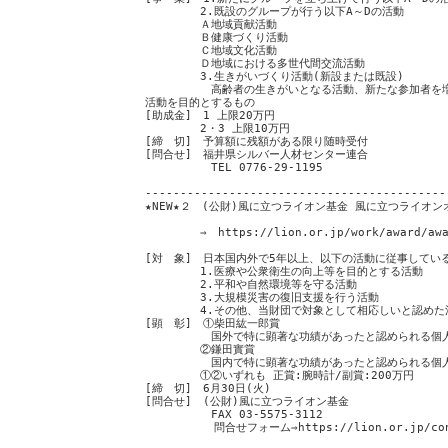
2.既設のグループが行う以下A～Dの活動
Ａ地域貢献活動
Ｂ健康づくり活動
Ｃ地域文化活動
Ｄ地域における多世代間交流活動
3.生きがいづくり活動(新設または既設)
高齢者の生きがいとなる活動、新たな参加者を増や
活動を目的とするもの
[助成金] 1 上限20万円
2・3 上限10万円
[締 切] 予算額に残額がある限り随時受付
[問合せ] 福井県シルバー人材センター連合
TEL 0776-29-1195
-------------------------------------------
★NEW★２ (公財)風に立つライオン基金 風に立つライオ
⇒ https://lion.or.jp/work/award/award
[対 象] 日本国内外で5年以上、以下の活動に従事してい
1.医療や公衆衛生の向上等を目的とする活動
2.平和や自然環境等を守る活動
3.大規模災害の復旧支援を行う活動
4.その他、当財団で対象として相応しいと認めた
[顕 彰] ①柴田紘一郎賞
国外で特に顕著な功績があったと認められる個人
②鎌田實賞
国内で特に顕著な功績があったと認められる個人
①②いずれも 正賞:腕時計/副賞:200万円
[締 切] 6月30日(火)
[問合せ] (公財)風に立つライオン基金
FAX 03-5575-3112
問合せフォーム⇒https://lion.or.jp/cont