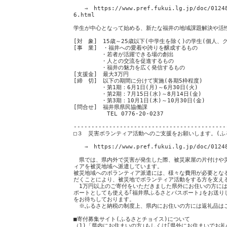
⇒ https://www.pref.fukui.lg.jp/doc/012480
6.html
学生が中心となって始める、新たな福井の地域課題解決や活
[対 象] 15歳～25歳以下(中学生を除く)の学生(個人、
[事 業] ・福井への愛着や誇りを醸成するもの
・若者が活躍できる場の創出
・人との交流を促進するもの
・福井の魅力を広く発信するもの
[支援金] 最大3万円
[締 切] 以下の期間に分けて実施(各期5枠程度)
・第1期：6月1日(月)～6月30日(火)
・第2期：7月15日(水)～8月14日(金)
・第3期：10月1日(木)～10月30日(金)
[問合せ] 福井県県民協働課
TEL 0776-20-0237
-------------------------------------------
□３ 災害ボランティア活動へのご支援をお願いします。(ふ
⇒ https://www.pref.fukui.lg.jp/doc/01248
県では、県内外で災害が発生した際、被災家屋の片付けや
ィアを被災地域へ派遣しています。
被災地域へのボランティア派遣には、様々な費用が必要とな
だくことにより、被災地でボランティア活動をする方を支え
1万円以上のご寄付をいただきました県外にお住いの方には
ポートとしても使える｢福井県ふるさとパスポート｣をお送り
をお待ちしております。
※ふるさと納税の制度上、県内にお住いの方には返礼品は
■寄付募集サイト(ふるさとチョイス)について
（1)「県内にお住まいの方｣もしくは｢県外にお住まいでお