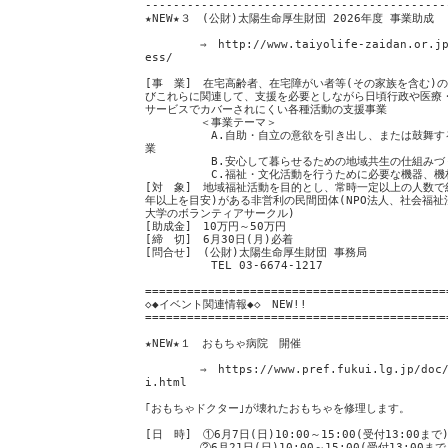
-------------------------------------------
★NEW★３ (公財)太陽生命厚生財団 2026年度 事業助成
⇒ http://www.taiyolife-zaidan.or.jp/pr
ess/
[事 業] 在宅高齢者、在宅障がい者等(その家族を含む)
びこれらに関連して、支援を必要としながら日頃行政や医療
サービスでカバーされにくい各種活動の支援事業
＜事業テーマ＞
A.自助・自立の意欲を引き出し、または鼓舞するな
業
B.安心して暮らせるための地域共生の仕組みづ
C.福祉・文化活動を行うために必要な機器、機材
[対 象] 地域福祉活動を目的とし、常時一定以上の人数で
年以上を目安)がある非営利の民間団体(NPO法人、社会福
大学のボランティアサークル)
[助成金] 10万円～50万円
[締 切] 6月30日(月)必着
[問合せ] (公財)太陽生命厚生財団 事務局
TEL 03-6674-1217
===========================================
◇◆イベント関連情報◆◇ NEW!!
===========================================
★NEW★１ おもちゃ病院 開催
⇒ https://www.pref.fukui.lg.jp/doc/jun
i.html
｢おもちゃドクター｣が壊れたおもちゃを修理します。
[日 時] ①6月7日(日)10:00～15:00(受付13:00まで
②6月21日(日)10:00～15:00(受付13:00まで