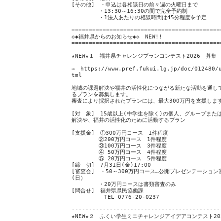
[その他] ・申込は各相談日の前々週の火曜日まで
・13:30～16:30の間で完全予約制
・1法人あたりの相談時間は45分程度を予定
===========================================
◇◆福井県からのお知らせ◆◇ NEW!!
===========================================
★NEW★１ 福井県チャレンジプランコンテスト2026 募集
⇒ https://www.pref.fukui.lg.jp/doc/012480/
tml
地域の課題解決や福井の活性化につながる新たな活動を通し
るプランを募集します。
審査により採択されたプランには、最大300万円を支援しま
[対 象] 15歳以上(中学生を除く)の個人、グループまた
解決や、福井の活性化のために活動するプラン
[支援金] ①300万円コース 1件程度
②200万円コース 1件程度
③100万円コース 3件程度
④ 50万円コース 4件程度
⑤ 20万円コース 5件程度
[締 切] 7月31日(金)17:00
[審査会] ・50～300万円コース…公開プレゼンテーション審
(日）
・20万円コースは書類審査のみ
[問合せ] 福井県県民協働課
TEL 0776-20-0237
-------------------------------------------
★NEW★２ ふくい学生ミニチャレンジアイデアコンテスト20