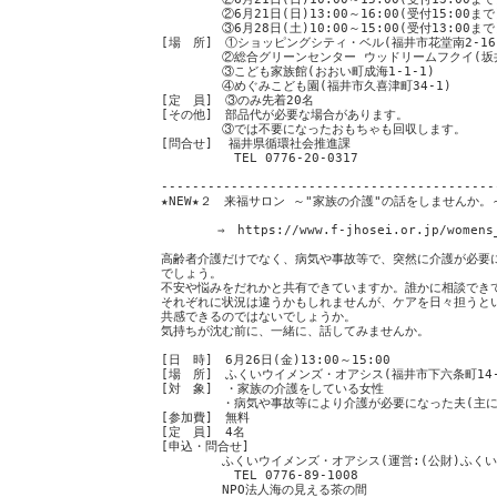
②6月21日(日)13:00～16:00(受付15:00まで
③6月28日(土)10:00～15:00(受付13:00まで
[場 所] ①ショッピングシティ・ベル(福井市花堂南2-16
②総合グリーンセンター ウッドリームフクイ(坂井市
③こども家族館(おおい町成海1-1-1)
④めぐみこども園(福井市久喜津町34-1)
[定 員] ③のみ先着20名
[その他] 部品代が必要な場合があります。
③では不要になったおもちゃも回収します。
[問合せ] 福井県循環社会推進課
TEL 0776-20-0317
-------------------------------------------
★NEW★２ 来福サロン ～"家族の介護"の話をしませんか
⇒ https://www.f-jhosei.or.jp/womens_oa
高齢者介護だけでなく、病気や事故等で、突然に介護が必要
でしょう。
不安や悩みをだれかと共有できていますか。誰かに相談でき
それぞれに状況は違うかもしれませんが、ケアを日々担うと
共感できるのではないでしょうか。
気持ちが沈む前に、一緒に、話してみませんか。
[日 時] 6月26日(金)13:00～15:00
[場 所] ふくいウイメンズ・オアシス(福井市下六条町14-
[対 象] ・家族の介護をしている女性
・病気や事故等により介護が必要になった夫(主に現
[参加費] 無料
[定 員] 4名
[申込・問合せ]
ふくいウイメンズ・オアシス(運営:(公財)ふくい
TEL 0776-89-1008
NPO法人海の見える茶の間